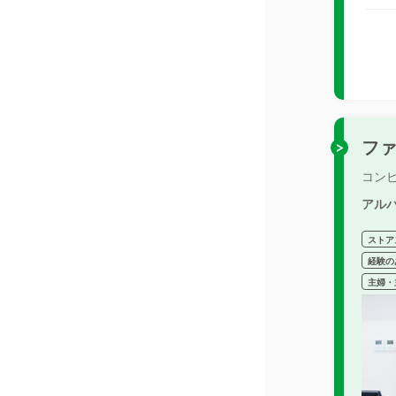
フ
コン
アル
ストア
経験の
主婦・