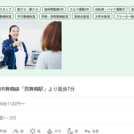
スタッフ
駅チカ・駅ナカ
短時間勤務OK
クルマ通勤OK
自転車・バイク通勤可
勤務歓迎
平日勤務歓迎
早朝・深夜勤務歓迎
高校生歓迎
大学生歓迎
フリーター
JR舞鶴線「西舞鶴駅」より徒歩7分
時給1122円〜
週1～2日
早朝
朝
昼
夕方
夜
深夜