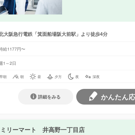
北大阪急行電鉄「箕面船場阪大前駅」より徒歩4分
時給1177円〜
週1～2日
早朝
朝
昼
夕方
夜
深夜
かんたん
詳細をみる
ァミリーマート 井高野一丁目店