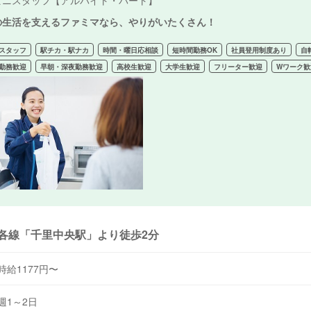
ビニスタッフ【アルバイト・パート】
の生活を支えるファミマなら、やりがいたくさん！
スタッフ
駅チカ・駅ナカ
時間・曜日応相談
短時間勤務OK
社員登用制度あり
自
勤務歓迎
早朝・深夜勤務歓迎
高校生歓迎
大学生歓迎
フリーター歓迎
Wワーク歓
各線「千里中央駅」より徒歩2分
時給1177円〜
週1～2日