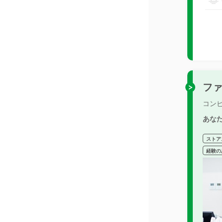
フ
コン
あな
ストア
経験の