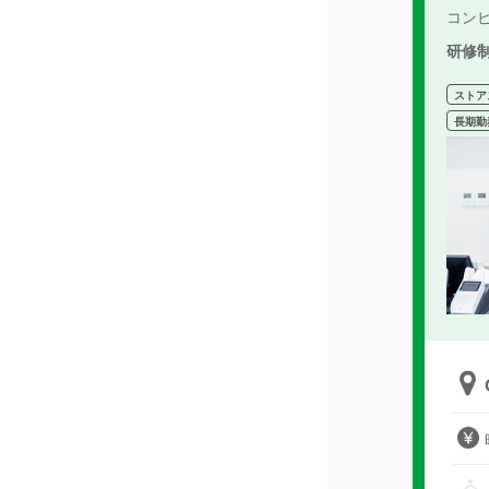
コン
研修
ストア
長期勤