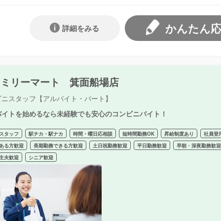
かんたん
詳細をみる
ァミリーマート 箕面船場店
ビニスタッフ【アルバイト・パート】
バイトを始めるなら未経験でも安心のコンビニバイト！
スタッフ
駅チカ・駅ナカ
時間・曜日応相談
短時間勤務OK
昇給制度あり
社員登
ある方歓迎
長期勤務できる方歓迎
土日祝勤務歓迎
平日勤務歓迎
早朝・深夜勤務歓
主夫歓迎
シニア歓迎