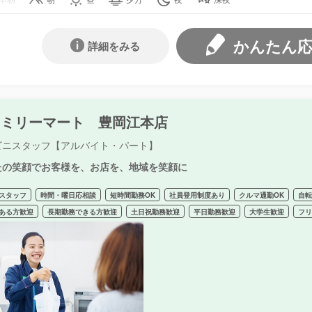
かんたん
詳細をみる
ァミリーマート 豊岡江本店
ビニスタッフ【アルバイト・パート】
たの笑顔でお客様を、お店を、地域を笑顔に
スタッフ
時間・曜日応相談
短時間勤務OK
社員登用制度あり
クルマ通勤OK
自
ある方歓迎
長期勤務できる方歓迎
土日祝勤務歓迎
平日勤務歓迎
大学生歓迎
フ