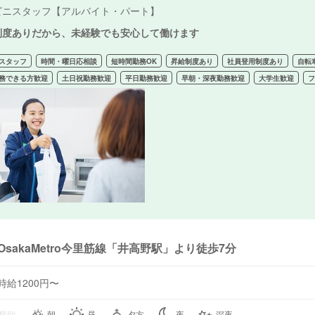
ビニスタッフ【アルバイト・パート】
制度ありだから、未経験でも安心して働けます
スタッフ
時間・曜日応相談
短時間勤務OK
昇給制度あり
社員登用制度あり
自転
務できる方歓迎
土日祝勤務歓迎
平日勤務歓迎
早朝・深夜勤務歓迎
大学生歓迎
OsakaMetro今里筋線「井高野駅」より徒歩7分
時給1200円〜
早朝
朝
昼
夕方
夜
深夜