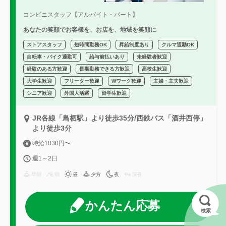
コンビニスタッフ【アルバイト・パート】
あなたの笑顔でお客様を、お店を、地域を笑顔に
ストアスタッフ
短時間勤務OK
昇給制度あり
クルマ通勤OK
自転車・バイク通勤可
給与前払いあり
未経験者歓迎
経験のある方歓迎
長期勤務できる方歓迎
高校生歓迎
大学生歓迎
フリーター歓迎
Wワーク歓迎
主婦・主夫歓迎
シニア歓迎
外国人活躍
留学生歓迎
JR各線「鳥栖駅」より徒歩35分/西鉄バス「酒井西停」
より徒歩3分
時給1030円〜
週1～2日
早朝
朝
昼
夕方
夜
深夜
かんたん応募
検索