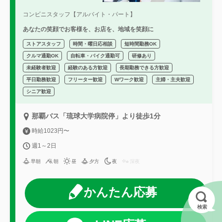
コンビニスタッフ【アルバイト・パート】
あなたの笑顔でお客様を、お店を、地域を笑顔に
ストアスタッフ
時間・曜日応相談
短時間勤務OK
クルマ通勤OK
自転車・バイク通勤可
研修あり
未経験者歓迎
経験のある方歓迎
長期勤務できる方歓迎
平日勤務歓迎
フリーター歓迎
Wワーク歓迎
主婦・主夫歓迎
シニア歓迎
那覇バス「琉球大学病院停」より徒歩1分
時給1023円〜
週1～2日
早朝
朝
昼
夕方
夜
深夜
かんたん応募
検索