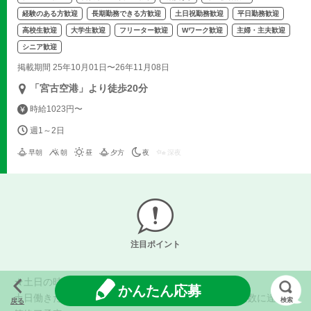
経験のある方歓迎
長期勤務できる方歓迎
土日祝勤務歓迎
平日勤務歓迎
高校生歓迎
大学生歓迎
フリーター歓迎
Wワーク歓迎
主婦・主夫歓迎
シニア歓迎
掲載期間 25年10月01日〜26年11月08日
「宮古空港」より徒歩20分
時給1023円〜
週1～2日
早朝
朝
昼
夕方
夜
深夜
注目ポイント
★土日の時給大幅アップ★
かんたん応募
土日働きたい方募集しております！ ※数名限定。人数に達し次
検索
戻る