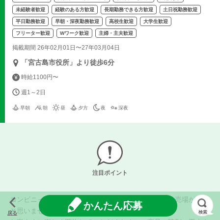
未経験者歓迎
経験のある方歓迎
長期勤務できる方歓迎
土日祝勤務歓迎
平日勤務歓迎
早朝・深夜勤務歓迎
高校生歓迎
大学生歓迎
フリーター歓迎
Wワーク歓迎
主婦・主夫歓迎
掲載期間 26年02月01日〜27年03月04日
「宮古島市役所」より徒歩6分
時給1100円〜
週1～2日
早朝
朝
昼
夕方
夜
深夜
注目ポイント
コンビニって、同じチェーンでも店舗ごとに雰囲気や売場が違う
かんたん応募
と思いませんか？
検索
戻る