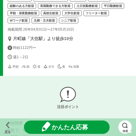
経験のある方歓迎
長期勤務できる方歓迎
土日祝勤務歓迎
平日勤務歓迎
早朝・深夜勤務歓迎
高校生歓迎
大学生歓迎
フリーター歓迎
Wワーク歓迎
主婦・主夫歓迎
シニア歓迎
掲載期間 26年04月01日〜27年05月10日
片町線「大住駅」より徒歩10分
時給1122円〜
週1～2日
早朝
朝
昼
夕方
夜
深夜
注目ポイント
全時間帯、真面目で、
かんたん応募
元気で、明るい方
検索
戻る