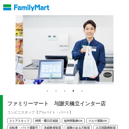
ファミリーマート 与謝天橋立インター店
コンビニスタッフ【アルバイト・パート】
ストアスタッフ
時間・曜日応相談
短時間勤務OK
クルマ通勤OK
自転車・バイク通勤可
未経験者歓迎
経験のある方歓迎
土日祝勤務歓迎