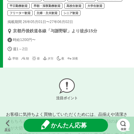
平日勤務歓迎
早朝・深夜勤務歓迎
高校生歓迎
大学生歓迎
フリーター歓迎
主婦・主夫歓迎
シニア歓迎
掲載期間 26年05月01日〜27年06月02日
京都丹後鉄道各線「与謝野駅」より徒歩15分
時給1200円〜
週1～2日
早朝
朝
昼
夕方
夜
深夜
注目ポイント
お客様に気持ちよく買物していただくためには、品揃えや清潔さ
はもちろん大事ですが、何よりもスタッフの明るい笑顔のあいさ
かんたん応募
つが大切です。
検索
戻る