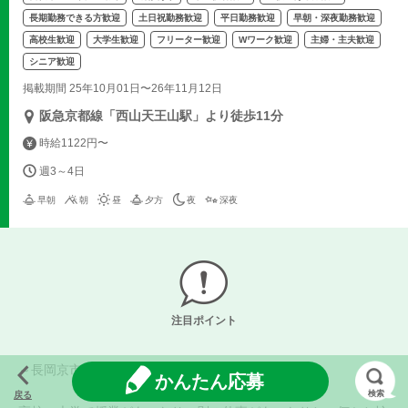
長期勤務できる方歓迎
土日祝勤務歓迎
平日勤務歓迎
早朝・深夜勤務歓迎
高校生歓迎
大学生歓迎
フリーター歓迎
Wワーク歓迎
主婦・主夫歓迎
シニア歓迎
掲載期間 25年10月01日〜26年11月12日
阪急京都線「西山天王山駅」より徒歩11分
時給1122円〜
週3～4日
早朝
朝
昼
夕方
夜
深夜
注目ポイント
～長岡京市・大山崎町・向日市にお住いの方～
かんたん応募
検索
戻る