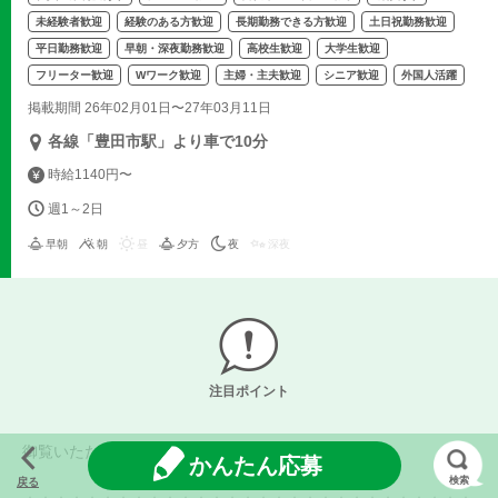
未経験者歓迎
経験のある方歓迎
長期勤務できる方歓迎
土日祝勤務歓迎
平日勤務歓迎
早朝・深夜勤務歓迎
高校生歓迎
大学生歓迎
フリーター歓迎
Wワーク歓迎
主婦・主夫歓迎
シニア歓迎
外国人活躍
掲載期間 26年02月01日〜27年03月11日
各線「豊田市駅」より車で10分
時給1140円〜
週1～2日
早朝
朝
昼
夕方
夜
深夜
注目ポイント
御覧いただきありがとうございます！
かんたん応募
検索
戻る