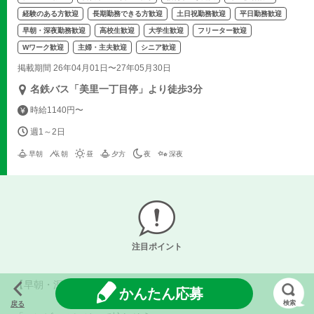
経験のある方歓迎
長期勤務できる方歓迎
土日祝勤務歓迎
平日勤務歓迎
早朝・深夜勤務歓迎
高校生歓迎
大学生歓迎
フリーター歓迎
Wワーク歓迎
主婦・主夫歓迎
シニア歓迎
掲載期間 26年04月01日〜27年05月30日
名鉄バス「美里一丁目停」より徒歩3分
時給1140円〜
週1～2日
早朝
朝
昼
夕方
夜
深夜
注目ポイント
【早朝・深夜スタッフ募集】
かんたん応募
検索
戻る