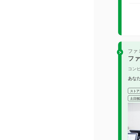
ファ
フ
コン
あな
ストア
土日祝