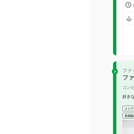
ファ
フ
コン
好き
ストア
長期勤