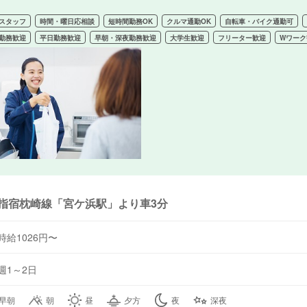
スタッフ
時間・曜日応相談
短時間勤務OK
クルマ通勤OK
自転車・バイク通勤可
勤務歓迎
平日勤務歓迎
早朝・深夜勤務歓迎
大学生歓迎
フリーター歓迎
Wワーク
指宿枕崎線「宮ケ浜駅」より車3分
時給1026円〜
週1～2日
早朝
朝
昼
夕方
夜
深夜