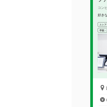
コン
好き
ストア
早朝・