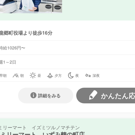
龍郷町役場より徒歩16分
時給1026円〜
週1～2日
早朝
朝
昼
夕方
夜
深夜
かんたん
詳細をみる
ミリーマート イズミツルノマチテン
ァミリーマート いずみ鶴の町店