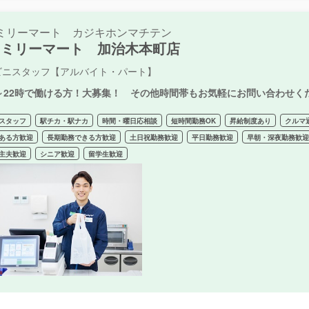
ミリーマート カジキホンマチテン
ァミリーマート 加治木本町店
ビニスタッフ【アルバイト・パート】
時～22時で働ける方！大募集！ その他時間帯もお気軽にお問い合わせく
スタッフ
駅チカ・駅ナカ
時間・曜日応相談
短時間勤務OK
昇給制度あり
クルマ
ある方歓迎
長期勤務できる方歓迎
土日祝勤務歓迎
平日勤務歓迎
早朝・深夜勤務歓
主夫歓迎
シニア歓迎
留学生歓迎