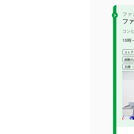
ファ
フ
コン
15
ストア
経験の
主婦・