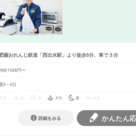
肥薩おれんじ鉄道「西出水駅」より徒歩5分、車で３分
時給1026円〜
週3～4日
早朝
朝
昼
夕方
夜
深夜
かんたん
詳細をみる