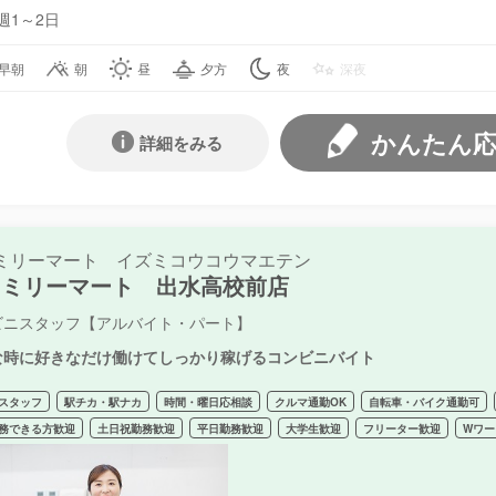
週1～2日
早朝
朝
昼
夕方
夜
深夜
かんたん
詳細をみる
ミリーマート イズミコウコウマエテン
ァミリーマート 出水高校前店
ビニスタッフ【アルバイト・パート】
な時に好きなだけ働けてしっかり稼げるコンビニバイト
スタッフ
駅チカ・駅ナカ
時間・曜日応相談
クルマ通勤OK
自転車・バイク通勤可
務できる方歓迎
土日祝勤務歓迎
平日勤務歓迎
大学生歓迎
フリーター歓迎
Wワー