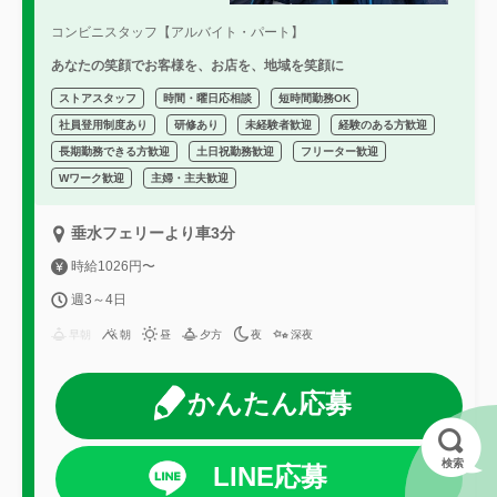
コンビニスタッフ【アルバイト・パート】
あなたの笑顔でお客様を、お店を、地域を笑顔に
ストアスタッフ
時間・曜日応相談
短時間勤務OK
社員登用制度あり
研修あり
未経験者歓迎
経験のある方歓迎
長期勤務できる方歓迎
土日祝勤務歓迎
フリーター歓迎
Wワーク歓迎
主婦・主夫歓迎
垂水フェリーより車3分
時給1026円〜
週3～4日
早朝
朝
昼
夕方
夜
深夜
かんたん応募
検索
LINE応募