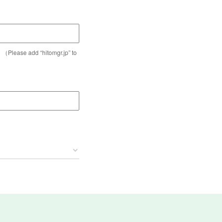
dd “hitomgr.jp” to