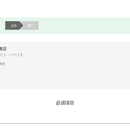
入力
完了
郷店
イト・パート】
16分
必須項目