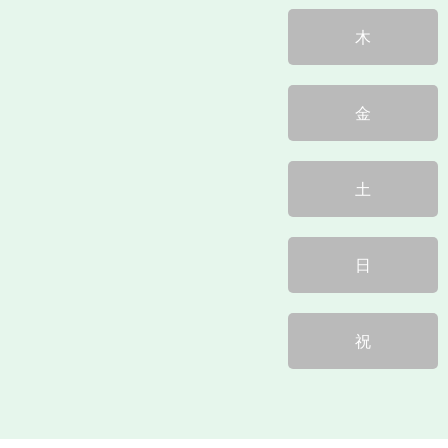
木
金
土
日
祝