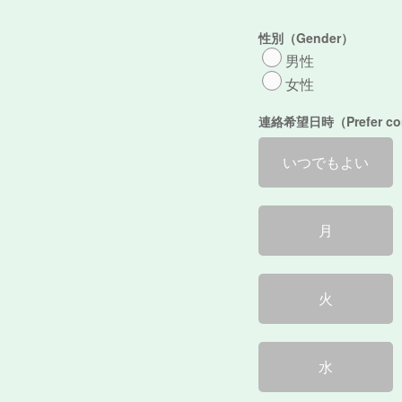
性別（Gender）
男性
女性
連絡希望日時（Prefer cont
いつでもよい
月
火
水