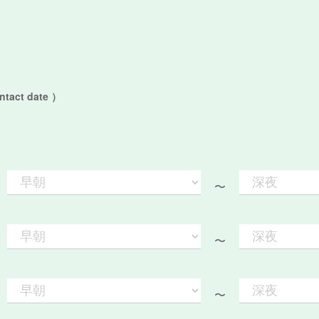
act date ）
〜
〜
〜