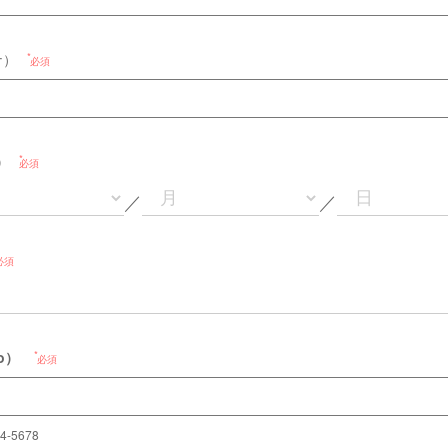
ナ）
必須
h）
必須
／
／
必須
o）
必須
4-5678