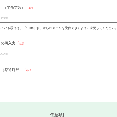
）
（半角英数）
必須
場合は、「hitomgr.jp」からのメールを受信できるように変更してください。（Please a
）の再入力
必須
（都道府県）
必須
任意項目