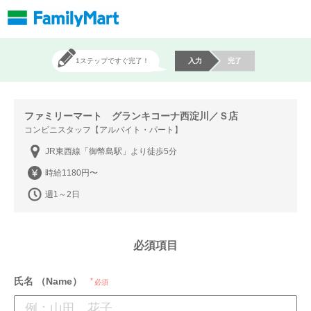
1ステップですぐ完了！
入力
完了
ファミリーマート グランキコーナ西淀川／Ｓ店
コンビニスタッフ【アルバイト・パート】
JR東西線「御幣島駅」より徒歩5分
時給1180円〜
週1～2日
必須項目
氏名 （Name）
必須