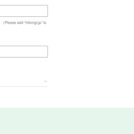
dd “hitomgr.jp” to