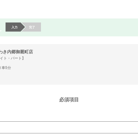
入力
完了
わき内郷御厩町店
イト・パート】
り車5分
必須項目