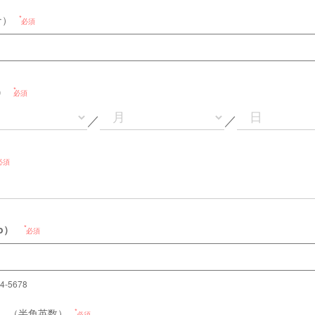
ナ）
必須
h）
必須
／
／
必須
o）
必須
4-5678
）
（半角英数）
必須