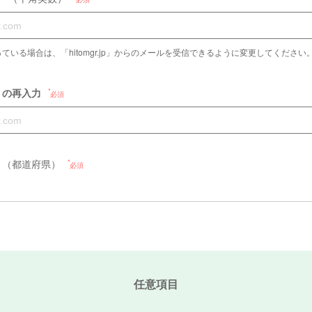
場合は、「hitomgr.jp」からのメールを受信できるように変更してください。（Please a
）の再入力
必須
（都道府県）
必須
任意項目