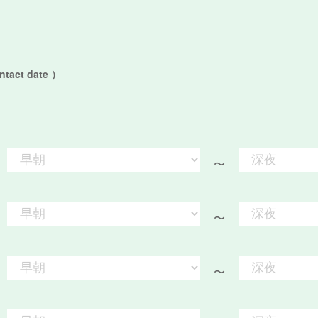
act date ）
〜
〜
〜