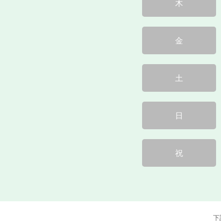
木
金
土
日
祝
下