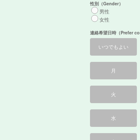
性別（Gender）
男性
女性
連絡希望日時（Prefer cont
いつでもよい
月
火
水