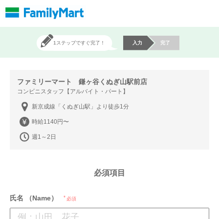
1ステップですぐ完了！
入力
完了
ファミリーマート 鎌ヶ谷くぬぎ山駅前店
コンビニスタッフ【アルバイト・パート】
新京成線「くぬぎ山駅」より徒歩1分
時給1140円〜
週1～2日
必須項目
氏名 （Name）
必須