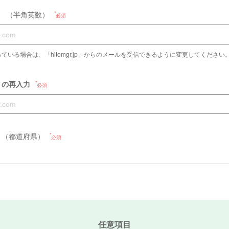
）
（半角英数）
必須
場合は、「hitomgr.jp」からのメールを受信できるように変更してください。（Please a
）の再入力
必須
（都道府県）
必須
任意項目