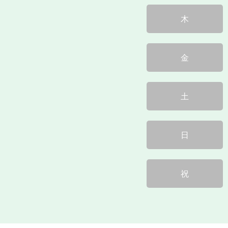
木
金
土
日
祝