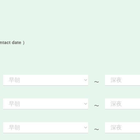
act date ）
〜
〜
〜