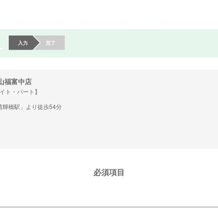
入力
完了
山福富中店
イト・パート】
清輝橋駅」より徒歩54分
必須項目