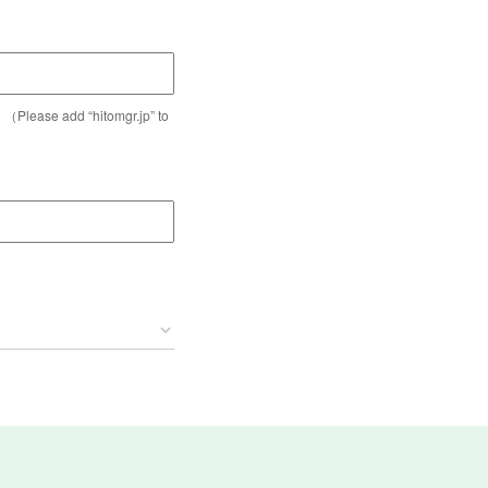
dd “hitomgr.jp” to