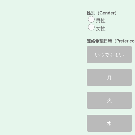
性別（Gender）
男性
女性
連絡希望日時（Prefer cont
いつでもよい
月
火
水