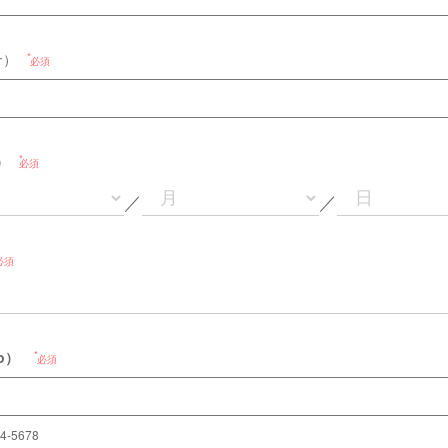
ナ）
必須
h）
必須
／
／
必須
o）
必須
4-5678