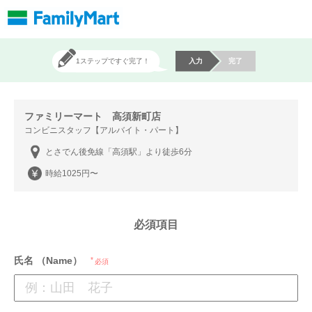
1ステップですぐ完了！
入力
完了
ファミリーマート 高須新町店
コンビニスタッフ【アルバイト・パート】
とさでん後免線「高須駅」より徒歩6分
時給1025円〜
必須項目
氏名 （Name）
必須