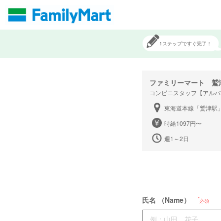
1ステップですぐ完了！
ファミリーマート 鷲
コンビニスタッフ【アルバ
東海道本線「鷲津駅
時給1097円〜
週1～2日
氏名 （Name）
必須