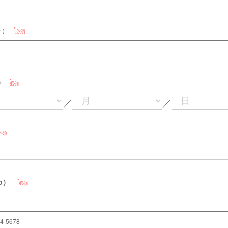
ナ）
必須
h）
必須
／
／
必須
o）
必須
4-5678