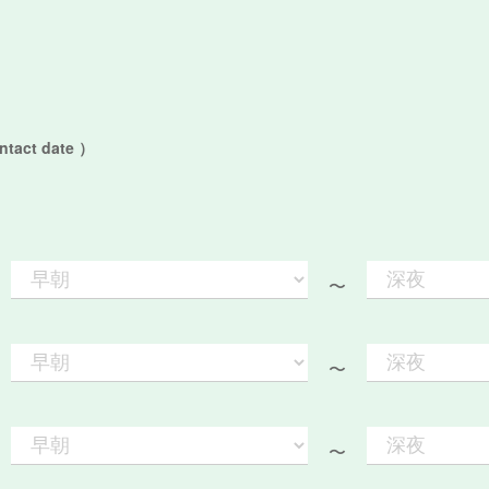
act date ）
〜
〜
〜