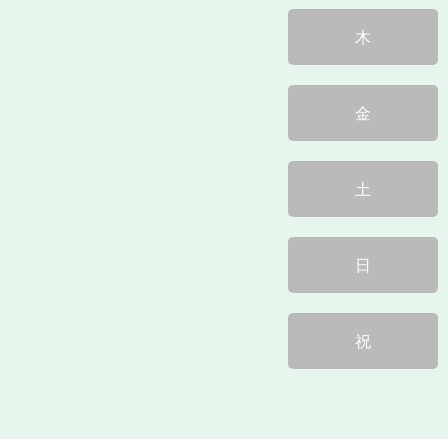
木
金
土
日
祝