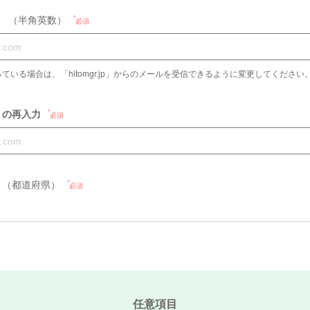
）
（半角英数）
必須
場合は、「hitomgr.jp」からのメールを受信できるように変更してください。（Please a
）の再入力
必須
（都道府県）
必須
任意項目