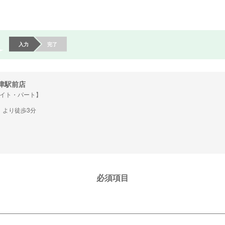
入力
完了
津駅前店
イト・パート】
」より徒歩3分
必須項目