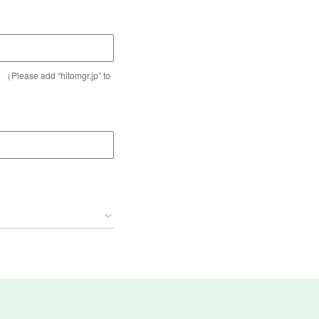
dd “hitomgr.jp” to