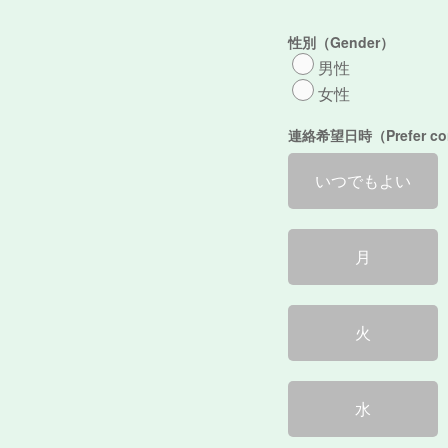
性別（Gender）
男性
女性
連絡希望日時（Prefer cont
いつでもよい
月
火
水