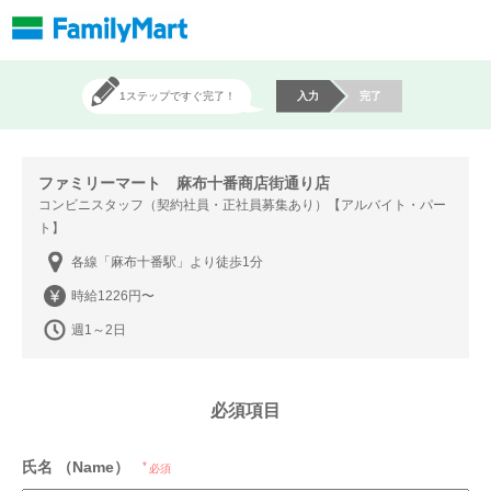
1ステップですぐ完了！
入力
完了
ファミリーマート 麻布十番商店街通り店
コンビニスタッフ（契約社員・正社員募集あり）【アルバイト・パー
ト】
各線「麻布十番駅」より徒歩1分
時給1226円〜
週1～2日
必須項目
氏名 （Name）
必須