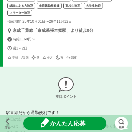
経験のある方歓迎
土日祝勤務歓迎
高校生歓迎
大学生歓迎
フリーター歓迎
掲載期間 25年10月01日〜26年11月12日
京成千葉線「京成幕張本郷駅」より徒歩0分
時給1160円〜
週1～2日
早朝
朝
昼
夕方
夜
深夜
注目ポイント
駅直結だから通勤便利です！
平日の朝・夕方は、通勤のお客様が多く利用し
かんたん応募
週末は、野球観戦・幕張メッセなどの行楽のお客様が多く利用す
検索
戻る