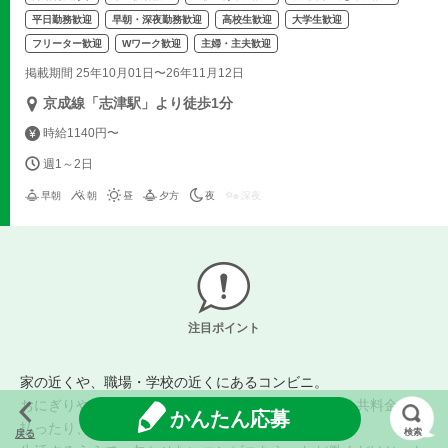
平日勤務歓迎
早朝・深夜勤務歓迎
高校生歓迎
大学生歓迎
フリーター歓迎
Wワーク歓迎
主婦・主夫歓迎
掲載期間 25年10月01日〜26年11月12日
京成線「志津駅」より徒歩1分
時給1140円〜
週1～2日
早朝
朝
昼
夕方
夜
深夜
注目ポイント
家の近くや、職場・学校の近くにあるコンビニ。
おにぎりやお弁当を買ったり、日用品を買ったり、公共料金を支
かんたん応募
払ったり、宅配便を頼んだり・・・。
検索
戻る