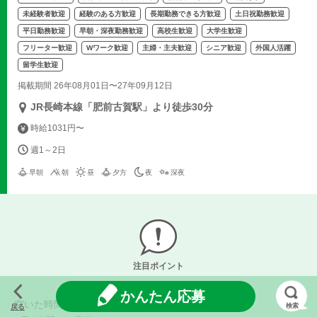
未経験者歓迎
経験のある方歓迎
長期勤務できる方歓迎
土日祝勤務歓迎
平日勤務歓迎
早朝・深夜勤務歓迎
高校生歓迎
大学生歓迎
フリーター歓迎
Wワーク歓迎
主婦・主夫歓迎
シニア歓迎
外国人活躍
留学生歓迎
掲載期間 26年08月01日〜27年09月12日
JR長崎本線「肥前古賀駅」より徒歩30分
時給1031円〜
週1～2日
早朝
朝
昼
夕方
夜
深夜
注目ポイント
かんたん応募
空いた時間を有効活用しませんか？
検索
戻る