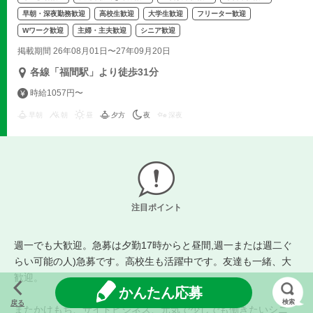
早朝・深夜勤務歓迎
高校生歓迎
大学生歓迎
フリーター歓迎
Wワーク歓迎
主婦・主夫歓迎
シニア歓迎
掲載期間 26年08月01日〜27年09月20日
各線「福間駅」より徒歩31分
時給1057円〜
早朝
朝
昼
夕方
夜
深夜
注目ポイント
週一でも大歓迎。急募は夕勤17時からと昼間,週一または週二ぐ
らい可能の人)急募です。高校生も活躍中です。友達も一緒、大
歓迎。
かんたん応募
検索
戻る
またかけもち、サイドビジネス、元気で少しでも働きたいシニ