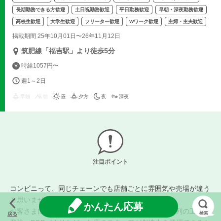
長期勤務できる方歓迎
土日祝勤務歓迎
平日勤務歓迎
早朝・深夜勤務歓迎
高校生歓迎
大学生歓迎
フリーター歓迎
Wワーク歓迎
主婦・主夫歓迎
掲載期間 25年10月01日〜26年11月12日
筑肥線「福吉駅」より徒歩5分
時給1057円〜
週1～2日
早朝
朝
昼
夕方
夜
深夜
注目ポイント
コンビニって、同じチェーンでも店舗ごとに雰囲気や売場が違う
と思いませんか？
かんたん応募
お客さまに楽しく買物していただくために、商品の陳列の工夫や
検索
戻る