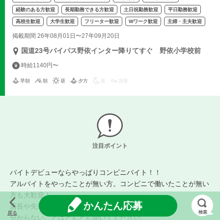
経験のある方歓迎
長期勤務できる方歓迎
土日祝勤務歓迎
平日勤務歓迎
高校生歓迎
大学生歓迎
フリーター歓迎
Wワーク歓迎
主婦・主夫歓迎
掲載期間 26年08月01日〜27年09月20日
国道23号バイパス野依インター降りてすぐ 野依小学校前
時給1140円〜
早朝
朝
昼
夕方
夜
深夜
注目ポイント
バイトデビューならやっぱりコンビニバイト！！
アルバイトをやったことが無い方。コンビニで働いたことが無い
方も大歓迎！
かんたん応募
店長や先輩スタッフがイチから丁寧に教えます。
検索
戻る
分からないことはどんどん聞いてください。