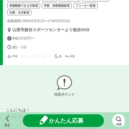
長期勤務できる方歓迎
早朝・深夜勤務歓迎
フリーター歓迎
主婦・主夫歓迎
掲載期間 26年02月01日〜27年03月03日
山形市総合スポーツセンターより徒歩20分
時給1032円〜
週1～2日
早朝
朝
昼
夕方
夜
深夜
注目ポイント
こんにちは！
ファミリーマート山形銅町二丁目店 です！
かんたん応募
検索
戻る