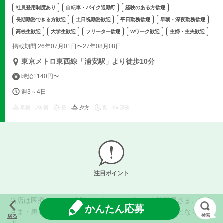
社員登用制度あり
自転車・バイク通勤可
経験のある方歓迎
長期勤務できる方歓迎
土日祝勤務歓迎
平日勤務歓迎
早朝・深夜勤務歓迎
高校生歓迎
大学生歓迎
フリーター歓迎
Wワーク歓迎
主婦・主夫歓迎
掲載期間 26年07月01日〜27年08月08日
東京メトロ東西線「浦安駅」より徒歩10分
時給1140円〜
週3～4日
早朝
朝
昼
夕方
夜
深夜
注目ポイント
当店は医療センター病院内にあるコンビニ。病院職員さま、患者
かんたん応募
さま・患者家族や関係企業の方々などがお店のお客様となりま
検索
戻る