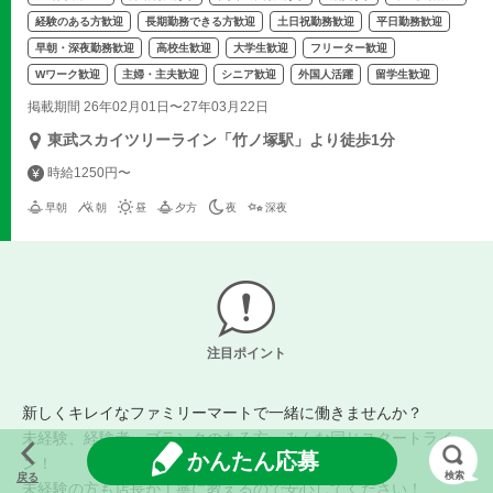
経験のある方歓迎
長期勤務できる方歓迎
土日祝勤務歓迎
平日勤務歓迎
早朝・深夜勤務歓迎
高校生歓迎
大学生歓迎
フリーター歓迎
Wワーク歓迎
主婦・主夫歓迎
シニア歓迎
外国人活躍
留学生歓迎
掲載期間 26年02月01日〜27年03月22日
東武スカイツリーライン「竹ノ塚駅」より徒歩1分
時給1250円〜
早朝
朝
昼
夕方
夜
深夜
注目ポイント
新しくキレイなファミリーマートで一緒に働きませんか？
未経験、経験者、ブランクのある方、みんな同じスタートライ
かんたん応募
ン！
検索
戻る
未経験の方も店長が丁寧に教えるので安心してください！