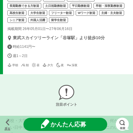
長期勤務できる方歓迎
土日祝勤務歓迎
平日勤務歓迎
早朝・深夜勤務歓迎
高校生歓迎
大学生歓迎
フリーター歓迎
Wワーク歓迎
主婦・主夫歓迎
シニア歓迎
外国人活躍
留学生歓迎
掲載期間 26年05月01日〜27年06月16日
東武スカイツリーライン「谷塚駅」より徒歩10分
時給1141円〜
週1～2日
早朝
朝
昼
夕方
夜
深夜
注目ポイント
高校・大学で授業があったり、別の仕事があったりと、何かと忙
かんたん応募
しい日中を避けて、深夜・早朝だけ働けるのもコンビニのいいと
検索
戻る