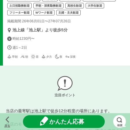
土日祝勤務歓迎
早朝・深夜勤務歓迎
高校生歓迎
大学生歓迎
フリーター歓迎
Wワーク歓迎
主婦・主夫歓迎
掲載期間 26年06月01日〜27年07月26日
池上線「池上駅」より徒歩5分
時給1230円〜
週1～2日
早朝
朝
昼
夕方
夜
深夜
注目ポイント
当店の最寄駅は池上駅で徒歩12分程度の場所にあります。
かんたん応募
当店のモットーは笑顔溢れるお店です。
検索
戻る