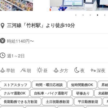
三河線「竹村駅」より徒歩10分
時給1140円〜
週1～2日
早朝
朝
昼
夕方
夜
深夜
ストアスタッフ
時間・曜日応相談
短時間勤務OK
昇
クルマ通勤OK
自転車・バイク通勤可
研修あり
未経
長期勤務できる方歓迎
土日祝勤務歓迎
平日勤務歓迎