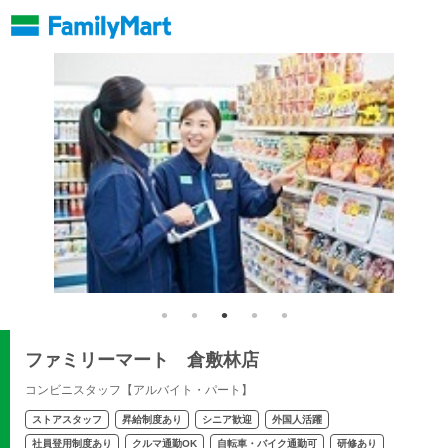
ファミリーマート 倉敷林店
コンビニスタッフ【アルバイト・パート】
ストアスタッフ
昇給制度あり
シニア歓迎
外国人活躍
社員登用制度あり
クルマ通勤OK
自転車・バイク通勤可
研修あり