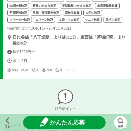
未経験者歓迎
経験のある方歓迎
長期勤務できる方歓迎
土日祝勤務歓迎
平日勤務歓迎
早朝・深夜勤務歓迎
高校生歓迎
大学生歓迎
フリーター歓迎
Wワーク歓迎
主婦・主夫歓迎
シニア歓迎
留学生歓迎
掲載期間 25年10月01日〜26年11月12日
日比谷線「八丁堀駅」より徒歩1分、東西線「茅場町駅」より
徒歩6分
時給1226円〜
週1～2日
早朝
朝
昼
夕方
夜
深夜
注目ポイント
かんたん応募
はじめまして！！
検索
戻る