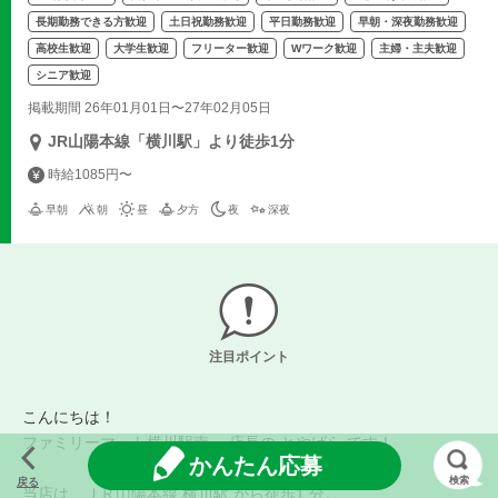
長期勤務できる方歓迎
土日祝勤務歓迎
平日勤務歓迎
早朝・深夜勤務歓迎
高校生歓迎
大学生歓迎
フリーター歓迎
Wワーク歓迎
主婦・主夫歓迎
シニア歓迎
掲載期間 26年01月01日〜27年02月05日
JR山陽本線「横川駅」より徒歩1分
時給1085円〜
早朝
朝
昼
夕方
夜
深夜
注目ポイント
こんにちは！
ファミリーマート横川駅南 、店長の とやばら です！
かんたん応募
検索
戻る
当店は、ＪＲ山陽本線 横川駅 から徒歩1 分。