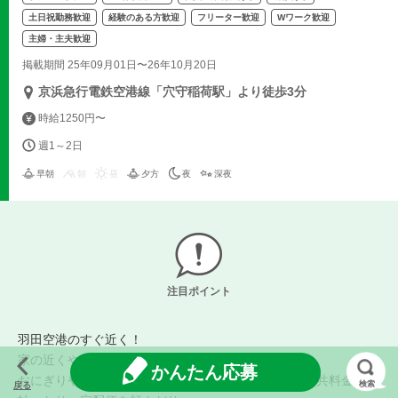
土日祝勤務歓迎
経験のある方歓迎
フリーター歓迎
Wワーク歓迎
主婦・主夫歓迎
掲載期間 25年09月01日〜26年10月20日
京浜急行電鉄空港線「穴守稲荷駅」より徒歩3分
時給1250円〜
週1～2日
早朝
朝
昼
夕方
夜
深夜
注目ポイント
羽田空港のすぐ近く！
家の近くや、職場・学校の近くにあるコンビニ。
かんたん応募
おにぎりやお弁当を買ったり、日用品を買ったり、公共料金を支
検索
戻る