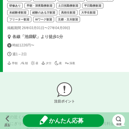
研修あり
早朝・深夜勤務歓迎
土日祝勤務歓迎
平日勤務歓迎
未経験者歓迎
経験のある方歓迎
高校生歓迎
大学生歓迎
フリーター歓迎
Wワーク歓迎
主婦・主夫歓迎
掲載期間 26年03月01日〜27年04月09日
各線「池袋駅」より徒歩1分
時給1226円〜
週1～2日
早朝
朝
昼
夕方
夜
深夜
注目ポイント
家の近くや、職場・学校の近くにあるコンビニ。
かんたん応募
おにぎりやお弁当を買ったり、日用品を買ったり、公共料金を支
検索
戻る