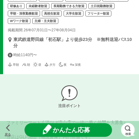
研修あり
未経験者歓迎
長期勤務できる方歓迎
土日祝勤務歓迎
早朝・深夜勤務歓迎
高校生歓迎
大学生歓迎
フリーター歓迎
Wワーク歓迎
主婦・主夫歓迎
掲載期間 26年07月01日〜27年08月04日
東武鉄道野田線「初石駅」より徒歩23分 ※無料送迎バス10
分
時給1140円〜
早朝
朝
昼
夕方
夜
深夜
注目ポイント
ファミリーマート八洋GLP流山店で一緒に働く仲間を大募集♪
かんたん応募
検索
戻る
当店はGLP流山（物流倉庫）内の店舗です。