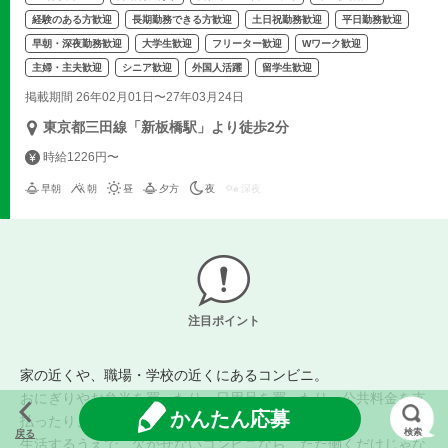
経験のある方歓迎
長期勤務できる方歓迎
土日祝勤務歓迎
平日勤務歓迎
早朝・深夜勤務歓迎
大学生歓迎
フリーター歓迎
Wワーク歓迎
主婦・主夫歓迎
シニア歓迎
外国人活躍
留学生歓迎
掲載期間 26年02月01日〜27年03月24日
東京都三田線「新板橋駅」より徒歩2分
時給1226円〜
早朝
朝
昼
夕方
夜
深夜
注目ポイント
家の近くや、職場・学校の近くにあるコンビニ。
おにぎりやお弁当を買ったり、日用品を買ったり、公共料金を支
かんたん応募
払ったり、宅配便を頼んだり・・・。
検索
戻る
生活するうえで、欠かせないコンビニなら、ただ働くだけじゃな