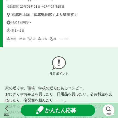
掲載期間 26年03月01日〜27年04月29日
京成押上線「京成曳舟駅」より徒歩すぐ
時給1226円〜
週1～2日
早朝
朝
昼
夕方
夜
深夜
注目ポイント
家の近くや、職場・学校の近くにあるコンビニ。
おにぎりやお弁当を買ったり、日用品を買ったり、公共料金を支
払ったり、宅配便を頼んだり・・・。
生活するうえで、欠かせないコンビニなら、ただ働くだけじゃな
かんたん応募
いやりがいもたくさんあります。
検索
戻る