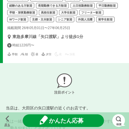
経験のある方歓迎
長期勤務できる方歓迎
土日祝勤務歓迎
平日勤務歓迎
早朝・深夜勤務歓迎
高校生歓迎
大学生歓迎
フリーター歓迎
Wワーク歓迎
主婦・主夫歓迎
シニア歓迎
外国人活躍
留学生歓迎
掲載期間 26年05月01日〜27年06月25日
東急多摩川線「矢口渡駅」より徒歩1分
時給1226円〜
早朝
朝
昼
夕方
夜
深夜
注目ポイント
当店は、大田区の矢口渡駅の近くのお店です。
かんたん応募
私は一緒に働いているスタッフから「楽しい」「話しやすい」
検索
戻る
「働きやすい」と言われています。