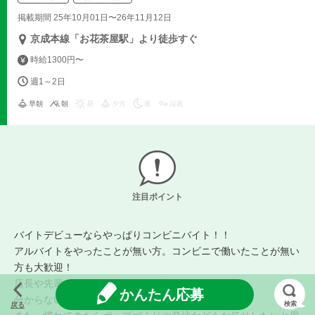
掲載期間 25年10月01日〜26年11月12日
京成本線「お花茶屋駅」より徒歩すぐ
時給1300円〜
週1～2日
早朝
朝
昼
夕方
夜
深夜
注目ポイント
バイトデビューならやっぱりコンビニバイト！！
アルバイトをやったことが無い方。コンビニで働いたことが無い
方も大歓迎！
店長や先輩スタッフがイチから丁寧に教えます。
かんたん応募
分からないことはどんどん聞いてください。
検索
戻る