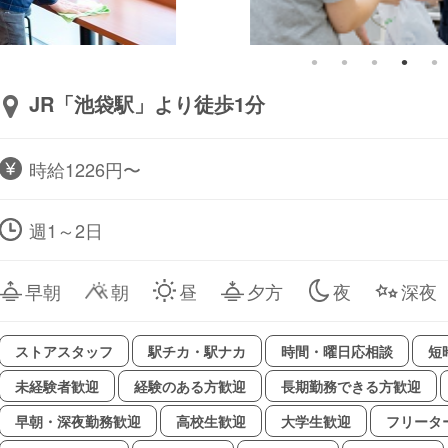
JR「池袋駅」より徒歩1分
時給1226円〜
週1～2日
早朝
朝
昼
夕方
夜
深夜
ストアスタッフ
駅チカ・駅ナカ
時間・曜日応相談
短
未経験者歓迎
経験のある方歓迎
長期勤務できる方歓迎
早朝・深夜勤務歓迎
高校生歓迎
大学生歓迎
フリータ