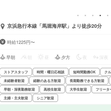
京浜急行本線「馬堀海岸駅」より徒歩20分
時給1225円〜
早朝
朝
昼
夕方
夜
深夜
ストアスタッフ
時間・曜日応相談
短時間勤務OK
クル
未経験者歓迎
経験のある方歓迎
長期勤務できる方歓迎
早朝・深夜勤務歓迎
高校生歓迎
大学生歓迎
フリータ
主婦・主夫歓迎
シニア歓迎