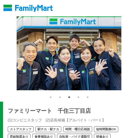
ファミリーマート 千住三丁目店
(1)コンビニスタッフ (2)店長候補【アルバイト・パート】
ストアスタッフ
駅チカ・駅ナカ
時間・曜日応相談
短時間勤務OK
昇給制度あり
食事補助あり
自転車・バイク通勤可
研修あり