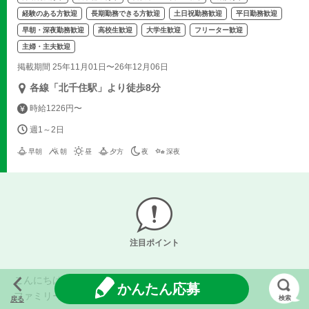
経験のある方歓迎
長期勤務できる方歓迎
土日祝勤務歓迎
平日勤務歓迎
早朝・深夜勤務歓迎
高校生歓迎
大学生歓迎
フリーター歓迎
主婦・主夫歓迎
掲載期間 25年11月01日〜26年12月06日
各線「北千住駅」より徒歩8分
時給1226円〜
週1～2日
早朝
朝
昼
夕方
夜
深夜
注目ポイント
こんにちは！
かんたん応募
ファミリーマート千住三丁目店 です！
検索
戻る