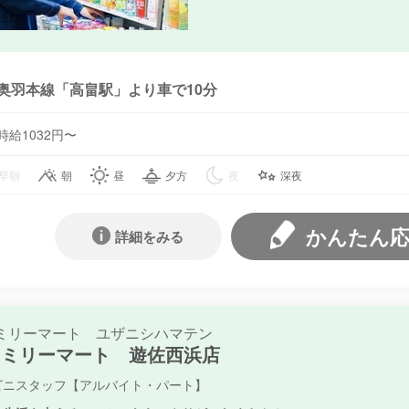
奥羽本線「高畠駅」より車で10分
時給1032円〜
早朝
朝
昼
夕方
夜
深夜
かんたん
詳細をみる
ミリーマート ユザニシハマテン
ァミリーマート 遊佐西浜店
ビニスタッフ【アルバイト・パート】