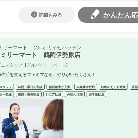
かんたん
詳細をみる
ミリーマート ツルオカイセハラテン
ァミリーマート 鶴岡伊勢原店
ビニスタッフ【アルバイト・パート】
の生活を支えるファミマなら、やりがいたくさん！
スタッフ
時間・曜日応相談
福利厚生が充実
未経験者歓迎
経験のある方歓迎
長
ター歓迎
主婦・主夫歓迎
シニア歓迎
外国人活躍
留学生歓迎