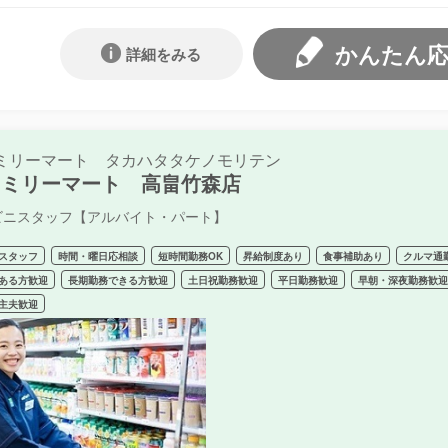
かんたん
詳細をみる
ミリーマート タカハタタケノモリテン
ァミリーマート 高畠竹森店
ビニスタッフ【アルバイト・パート】
スタッフ
時間・曜日応相談
短時間勤務OK
昇給制度あり
食事補助あり
クルマ通
ある方歓迎
長期勤務できる方歓迎
土日祝勤務歓迎
平日勤務歓迎
早朝・深夜勤務歓
主夫歓迎