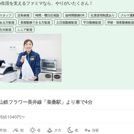
の生活を支えるファミマなら、やりがいたくさん！
スタッフ
店長候補
時間・曜日応相談
短時間勤務OK
社員登用制度あり
クルマ通
ある方歓迎
長期勤務できる方歓迎
土日祝勤務歓迎
平日勤務歓迎
早朝・深夜勤務歓
主夫歓迎
シニア歓迎
山鉄フラワー長井線「蚕桑駅」より車で4分
時給1040円〜
早朝
朝
昼
夕方
夜
深夜