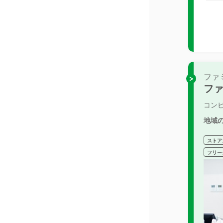
ファ
フ
コン
地域
ストア
フリー