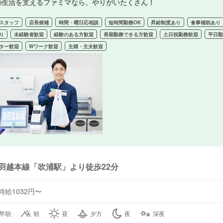
の生活を支えるファミマなら、やりがいたくさん！
スタッフ
店長候補
時間・曜日応相談
短時間勤務OK
昇給制度あり
食事補助あり
り
未経験者歓迎
経験のある方歓迎
長期勤務できる方歓迎
土日祝勤務歓迎
平日
ター歓迎
Wワーク歓迎
主婦・主夫歓迎
羽越本線「吹浦駅」より徒歩22分
時給1032円〜
早朝
朝
昼
夕方
夜
深夜