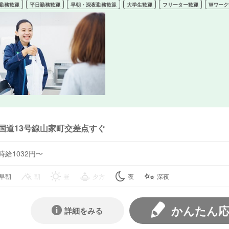
勤務歓迎
平日勤務歓迎
早朝・深夜勤務歓迎
大学生歓迎
フリーター歓迎
Wワーク
国道13号線山家町交差点すぐ
時給1032円〜
早朝
朝
昼
夕方
夜
深夜
かんたん
詳細をみる