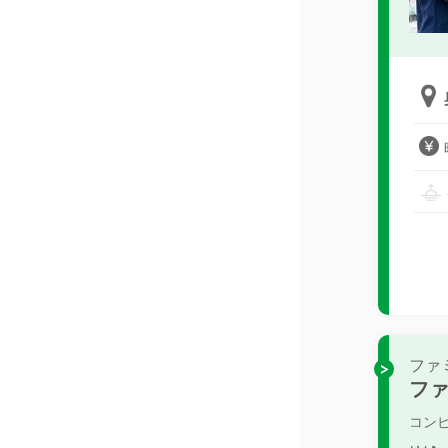
ファ
フ
コン