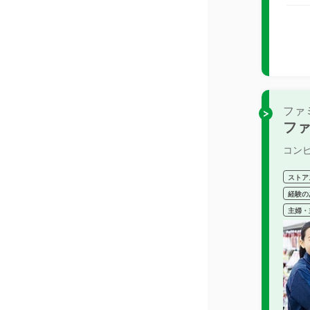
ファ
フ
コン
ストア
経験の
主婦・