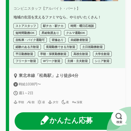
コンビニスタッフ【アルバイト・パート】
地域の生活を支えるファミマなら、やりがいたくさん！
ストアスタッフ
駅チカ・駅ナカ
時間・曜日応相談
短時間勤務OK
昇給制度あり
クルマ通勤OK
自転車・バイク通勤可
研修あり
未経験者歓迎
経験のある方歓迎
長期勤務できる方歓迎
土日祝勤務歓迎
平日勤務歓迎
早朝・深夜勤務歓迎
高校生歓迎
大学生歓迎
フリーター歓迎
Wワーク歓迎
主婦・主夫歓迎
シニア歓迎
東北本線「松島駅」より徒歩4分
時給1038円〜
週1～2日
早朝
朝
昼
夕方
夜
深夜
かんたん応募
検索