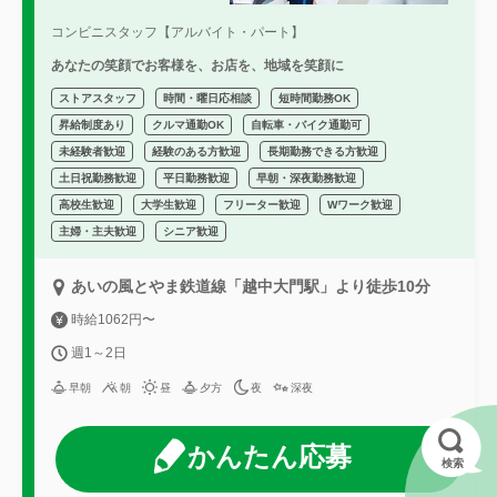
コンビニスタッフ【アルバイト・パート】
あなたの笑顔でお客様を、お店を、地域を笑顔に
ストアスタッフ
時間・曜日応相談
短時間勤務OK
昇給制度あり
クルマ通勤OK
自転車・バイク通勤可
未経験者歓迎
経験のある方歓迎
長期勤務できる方歓迎
土日祝勤務歓迎
平日勤務歓迎
早朝・深夜勤務歓迎
高校生歓迎
大学生歓迎
フリーター歓迎
Wワーク歓迎
主婦・主夫歓迎
シニア歓迎
あいの風とやま鉄道線「越中大門駅」より徒歩10分
時給1062円〜
週1～2日
早朝
朝
昼
夕方
夜
深夜
かんたん応募
検索