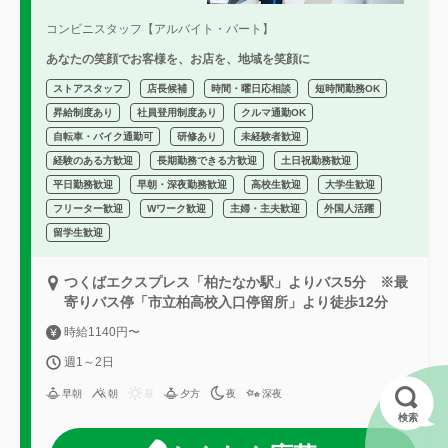
コンビニスタッフ【アルバイト・パート】
あなたの笑顔でお客様を、お店を、地域を笑顔に
ストアスタッフ
店長候補
時間・曜日応相談
短時間勤務OK
昇給制度あり
社員登用制度あり
クルマ通勤OK
自転車・バイク通勤可
研修あり
未経験者歓迎
経験のある方歓迎
長期勤務できる方歓迎
土日祝勤務歓迎
平日勤務歓迎
早朝・深夜勤務歓迎
高校生歓迎
大学生歓迎
フリーター歓迎
Wワーク歓迎
主婦・主夫歓迎
外国人活躍
留学生歓迎
つくばエクスプレス「柏たなか駅」よりバス5分 ※最
寄りバス停「市立柏高校入口停留所」より徒歩12分
時給1140円〜
週1～2日
早朝
朝
昼
夕方
夜
深夜
検索