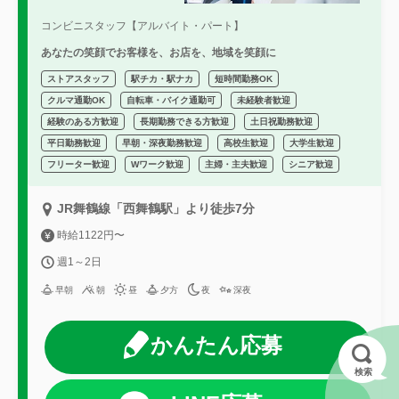
コンビニスタッフ【アルバイト・パート】
あなたの笑顔でお客様を、お店を、地域を笑顔に
ストアスタッフ
駅チカ・駅ナカ
短時間勤務OK
クルマ通勤OK
自転車・バイク通勤可
未経験者歓迎
経験のある方歓迎
長期勤務できる方歓迎
土日祝勤務歓迎
平日勤務歓迎
早朝・深夜勤務歓迎
高校生歓迎
大学生歓迎
フリーター歓迎
Wワーク歓迎
主婦・主夫歓迎
シニア歓迎
JR舞鶴線「西舞鶴駅」より徒歩7分
時給1122円〜
週1～2日
早朝
朝
昼
夕方
夜
深夜
かんたん応募
検索